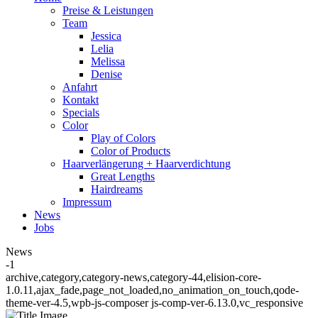
Preise & Leistungen
Team
Jessica
Lelia
Melissa
Denise
Anfahrt
Kontakt
Specials
Color
Play of Colors
Color of Products
Haarverlängerung + Haarverdichtung
Great Lengths
Hairdreams
Impressum
News
Jobs
News
-1
archive,category,category-news,category-44,elision-core-
1.0.11,ajax_fade,page_not_loaded,no_animation_on_touch,qode-
theme-ver-4.5,wpb-js-composer js-comp-ver-6.13.0,vc_responsive