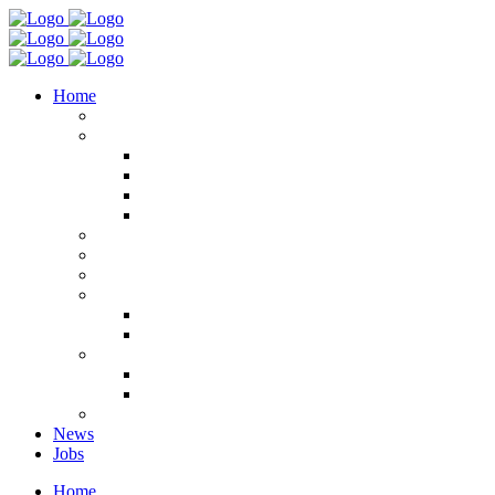
Home
Preise & Leistungen
Team
Jessica
Lelia
Melissa
Denise
Anfahrt
Kontakt
Specials
Color
Play of Colors
Color of Products
Haarverlängerung + Haarverdichtung
Great Lengths
Hairdreams
Impressum
News
Jobs
Home